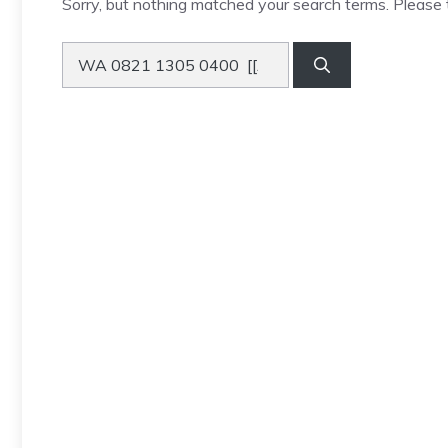
Sorry, but nothing matched your search terms. Please 
Search
for: