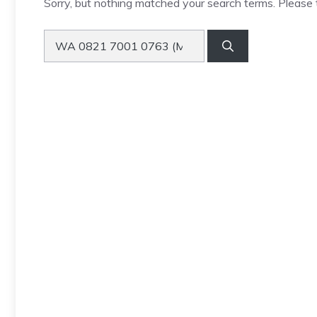
Sorry, but nothing matched your search terms. Please 
Search
for: