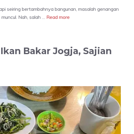
a. Tapi seiring bertambahnya bangunan, masalah genangan
g muncul. Nah, salah …
Read more
kan Bakar Jogja, Sajian