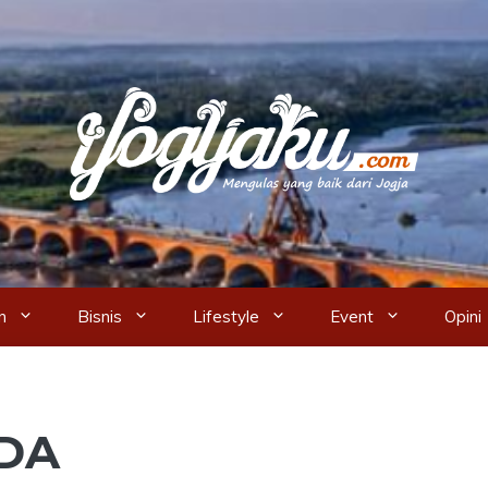
n
Bisnis
Lifestyle
Event
Opini
DA