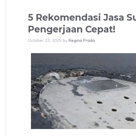
5 Rekomendasi Jasa S
Pengerjaan Cepat!
October 23, 2025
by
Regina Prada