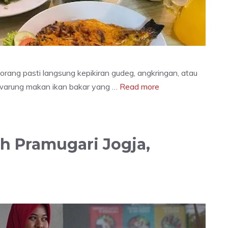
orang pasti langsung kepikiran gudeg, angkringan, atau
 warung makan ikan bakar yang …
Read more
h Pramugari Jogja,