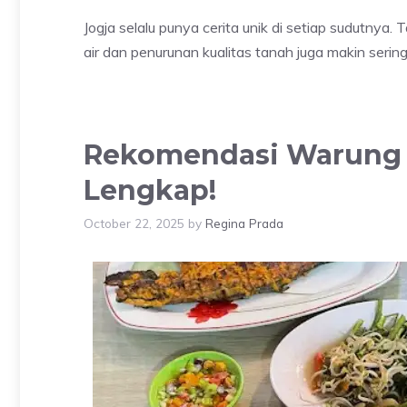
Jogja selalu punya cerita unik di setiap sudutny
air dan penurunan kualitas tanah juga makin serin
Rekomendasi Warung I
Lengkap!
October 22, 2025
by
Regina Prada