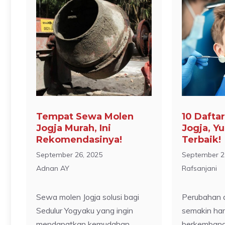
Tempat Sewa Molen
10 Daftar
Jogja Murah, Ini
Jogja, Yu
Rekomendasinya!
Terbaik!
September 26, 2025
September 2
Adnan AY
Rafsanjani
Sewa molen Jogja solusi bagi
Perubahan 
Sedulur Yogyaku yang ingin
semakin har
mendapatkan kemudahan
berkembang