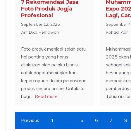
7 Rekomendasi Jasa
Muhamma
Foto Produk Jogja
Expo 202
Profesional
Lagi, Ca
September 12, 2025
September 4
Arif Dika Hernawan
Rohadi Apri
Foto produk menjadi salah satu
Muhammadiy
hal penting yang harus
2025 akan h
dilakukan oleh pelaku bisnis
sebagai sal
untuk dapat meningkatkan
besar yang 
kepercayaan dalam pemasaran
memadukan
produk secara online. Untuk itu
pemberdaya
bagi ...
Read more
Tahun ini, ac
Previous
1
…
5
6
7
8