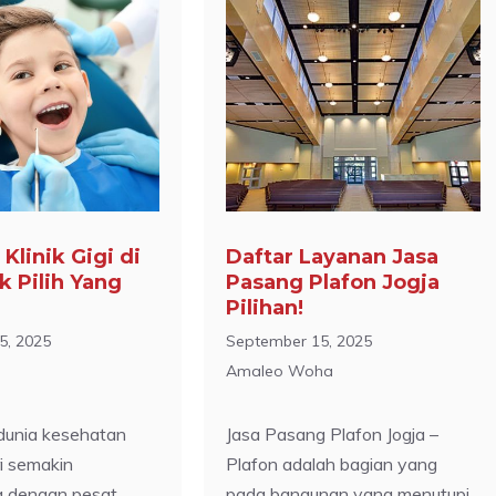
 Klinik Gigi di
Daftar Layanan Jasa
k Pilih Yang
Pasang Plafon Jogja
Pilihan!
5, 2025
September 15, 2025
Amaleo Woha
dunia kesehatan
Jasa Pasang Plafon Jogja –
i semakin
Plafon adalah bagian yang
 dengan pesat
pada bangunan yang menutupi