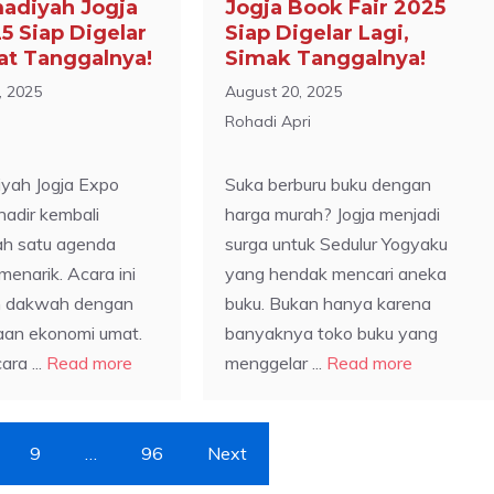
diyah Jogja
Jogja Book Fair 2025
5 Siap Digelar
Siap Digelar Lagi,
tat Tanggalnya!
Simak Tanggalnya!
, 2025
August 20, 2025
Rohadi Apri
ah Jogja Expo
Suka berburu buku dengan
adir kembali
harga murah? Jogja menjadi
ah satu agenda
surga untuk Sedulur Yogyaku
menarik. Acara ini
yang hendak mencari aneka
 dakwah dengan
buku. Bukan hanya karena
an ekonomi umat.
banyaknya toko buku yang
ara ...
Read more
menggelar ...
Read more
9
…
96
Next