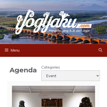
Skip
to
content
Menu
Categories
Agenda