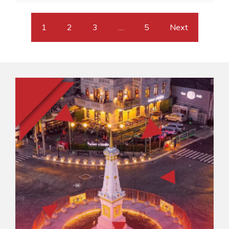
1
2
3
…
5
Next