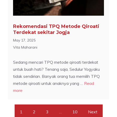
Rekomendasi TPQ Metode Qiroati
Terdekat sekitar Jogja
May 17, 2025
Vita Maharani
Sedang mencari TPQ metode qiroati terdekat
untuk buah hati? Tenang saja, Sedulur Yogyaku
tidak sendirian. Banyak orang tua memilih TPQ
metode qiroati untuk anaknya yang …
Read
more
1
2
3
…
10
Next