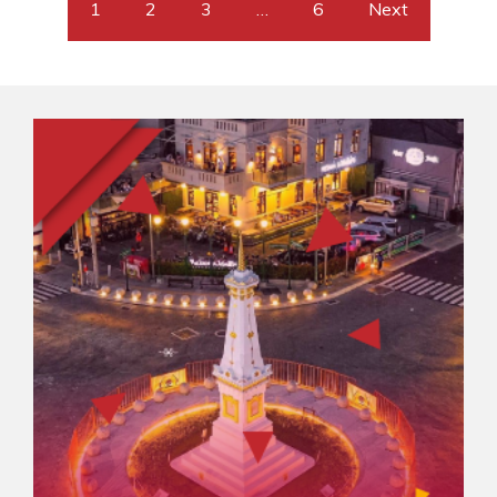
1
2
3
…
6
Next