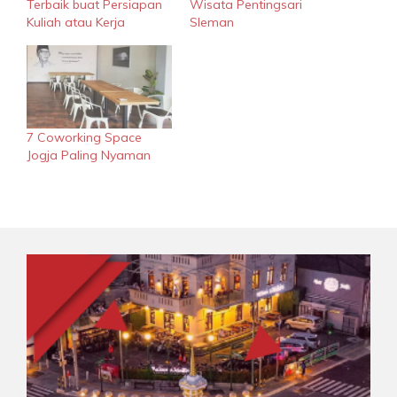
Terbaik buat Persiapan
Wisata Pentingsari
Kuliah atau Kerja
Sleman
7 Coworking Space
Jogja Paling Nyaman