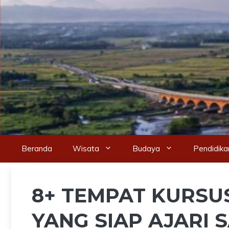
Skip
to
content
Beranda
Wisata
Budaya
Pendidika
8+ TEMPAT KURSU
YANG SIAP AJARI 