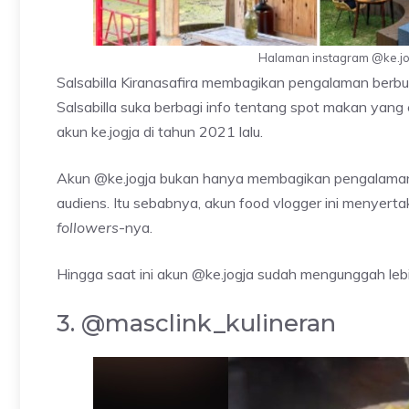
Halaman instagram @ke.jog
Salsabilla Kiranasafira membagikan pengalaman berbur
Salsabilla suka berbagi info tentang spot makan yang
akun ke.jogja di tahun 2021 lalu.
Akun @ke.jogja bukan hanya membagikan pengalaman ku
audiens. Itu sebabnya, akun food vlogger ini menyerta
followers
-nya.
Hingga saat ini akun @ke.jogja sudah mengunggah lebi
3. @masclink_kulineran