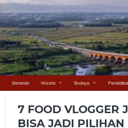
Skip
to
content
Beranda
Wisata
Budaya
Pendidika
7 FOOD VLOGGER 
BISA JADI PILIHA