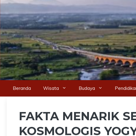
Skip
to
content
Beranda
Wisata
Budaya
Pendidika
FAKTA MENARIK S
KOSMOLOGIS YOGY