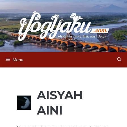
Skip
to
content
Menu
AISYAH
AINI